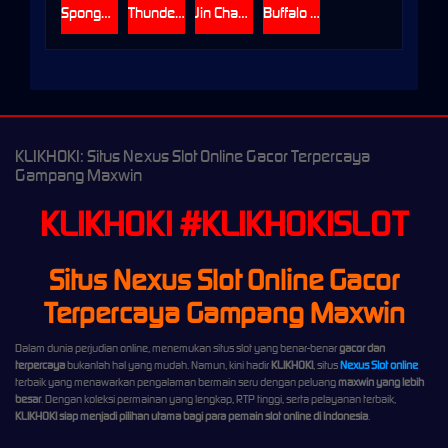
Spongebob
Thunder Dragon
Jin Chan Bu Yu
Buffalo thunder
KLIKHOKI: Situs Nexus Slot Online Gacor Terpercaya
Gampang Maxwin
KLIKHOKI #KLIKHOKISLOT
Situs Nexus Slot Online Gacor
Terpercaya Gampang Maxwin
Dalam dunia perjudian online, menemukan situs slot yang benar-benar
gacor dan
terpercaya
bukanlah hal yang mudah. Namun, kini hadir
KLIKHOKI
, situs
Nexus Slot online
terbaik yang menawarkan pengalaman bermain seru dengan peluang
maxwin yang lebih
besar
. Dengan koleksi permainan yang lengkap, RTP tinggi, serta pelayanan terbaik,
KLIKHOKI siap menjadi pilihan utama bagi para pemain slot online di Indonesia
.