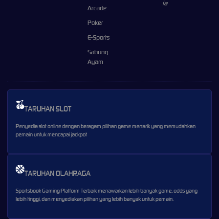
Arcade
Poker
E-Sports
Sabung
Ayam
TARUHAN SLOT
Penyedia slot online dengan beragam pilihan game menarik yang memudahkan
pemain untuk mencapai jackpot
TARUHAN OLAHRAGA
Sportsbook Gaming Platform Terbaik menawarkan lebih banyak game, odds yang
lebih tinggi, dan menyediakan pilihan yang lebih banyak untuk pemain.