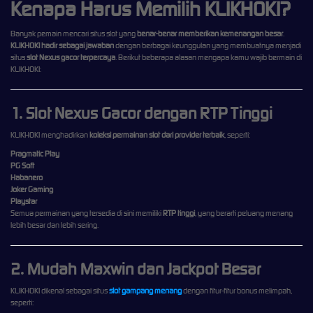
Kenapa Harus Memilih KLIKHOKI?
Banyak pemain mencari situs slot yang
benar-benar memberikan kemenangan besar
.
KLIKHOKI hadir sebagai jawaban
dengan berbagai keunggulan yang membuatnya menjadi
situs
slot Nexus gacor terpercaya
. Berikut beberapa alasan mengapa kamu wajib bermain di
KLIKHOKI:
1. Slot Nexus Gacor dengan RTP Tinggi
KLIKHOKI menghadirkan
koleksi permainan slot dari provider terbaik
, seperti:
Pragmatic Play
PG Soft
Habanero
Joker Gaming
Playstar
Semua permainan yang tersedia di sini memiliki
RTP tinggi
, yang berarti peluang menang
lebih besar dan lebih sering.
2. Mudah Maxwin dan Jackpot Besar
KLIKHOKI dikenal sebagai situs
slot gampang menang
dengan fitur-fitur bonus melimpah,
seperti: