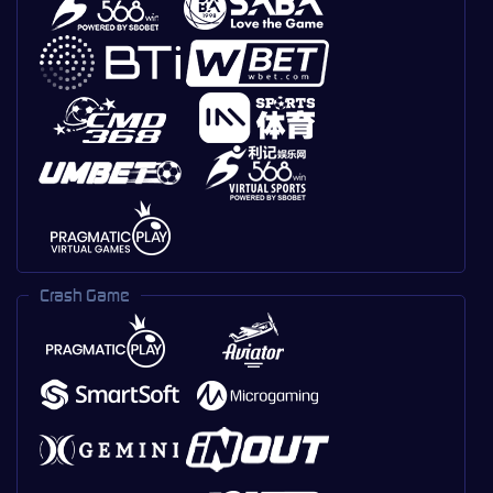
Crash Game