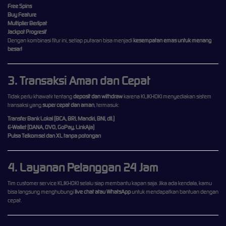
Free Spins
Buy Feature
Multiplier Berlipat
Jackpot Progresif
Dengan kombinasi fitur ini, setiap putaran bisa menjadi
kesempatan emas untuk menang
besar!
3. Transaksi Aman dan Cepat
Tidak perlu khawatir tentang
deposit dan withdraw
karena KLIKHOKI menyediakan sistem
transaksi yang
super cepat dan aman
, termasuk:
Transfer Bank Lokal (BCA, BRI, Mandiri, BNI, dll.)
E-Wallet (DANA, OVO, GoPay, LinkAja)
Pulsa Telkomsel dan XL tanpa potongan
4. Layanan Pelanggan 24 Jam
Tim customer service KLIKHOKI selalu siap membantu kapan saja. Jika ada kendala, kamu
bisa langsung menghubungi
live chat atau WhatsApp
untuk mendapatkan bantuan dengan
cepat.