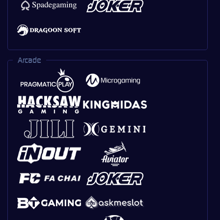
Arcade