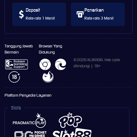
Deposit
Penarikan
Rata-rata 1 Menit
Rata-rata 3 Menit
Tanggung Jawab
Browser Yang
Bermain
Didukung
©2026 KLIKHOKI. Hak cipta
dilindungi | 18+
Platform Penyedia Layanan
Slots