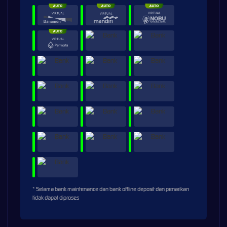
* Selama bank maintenance dan bank offline deposit dan penarikan
tidak dapat diproses