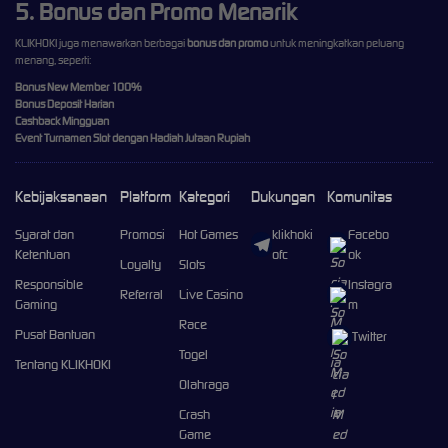
5. Bonus dan Promo Menarik
KLIKHOKI juga menawarkan berbagai
bonus dan promo
untuk meningkatkan peluang
menang, seperti:
Bonus New Member 100%
Bonus Deposit Harian
Cashback Mingguan
Event Turnamen Slot dengan Hadiah Jutaan Rupiah
Kebijaksanaan
Platform
Kategori
Dukungan
Komunitas
Syarat dan
Promosi
Hot Games
klikhoki
Facebo
Ketentuan
ofc
ok
Loyalty
Slots
Responsible
Instagra
Referral
Live Casino
Gaming
m
Race
Pusat Bantuan
Twitter
Togel
Tentang KLIKHOKI
Olahraga
Crash
Game