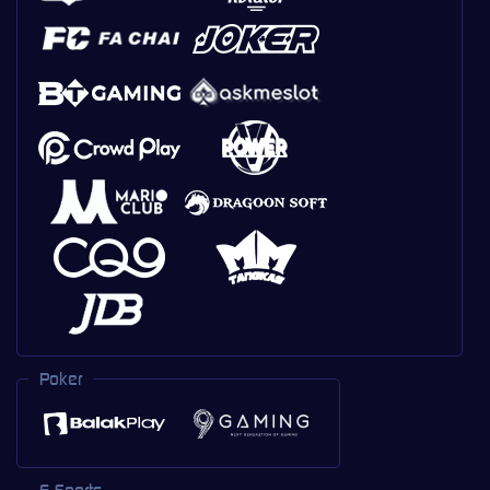
Poker