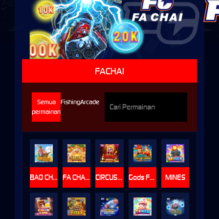
FACHAI
Semua
Fishing
Arcade
permainan
BAO CHUAN FISHING
FA CHAI DOZER
CIRCUS DOZER
Gods Fortune Fishing
MINES