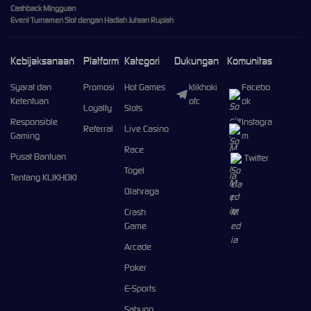
Cashback Mingguan
Event Turnamen Slot dengan Hadiah Jutaan Rupiah
Kebijaksanaan
Platform
Kategori
Dukungan
Komunitas
Syarat dan
Promosi
Hot Games
klikhoki
Facebo
Ketentuan
ofc
ok
Loyalty
Slots
Responsible
Instagra
Referral
Live Casino
Gaming
m
Race
Pusat Bantuan
Twitter
Togel
Tentang KLIKHOKI
Olahraga
Crash
Game
Arcade
Poker
E-Sports
Sabung