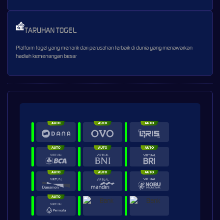
TARUHAN TOGEL
Platform togel yang menarik dari perusahan terbaik di dunia yang menawarkan
hadiah kemenangan besar