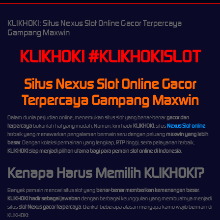
KLIKHOKI: Situs Nexus Slot Online Gacor Terpercaya
Gampang Maxwin
KLIKHOKI #KLIKHOKISLOT
Situs Nexus Slot Online Gacor
Terpercaya Gampang Maxwin
Dalam dunia perjudian online, menemukan situs slot yang benar-benar
gacor dan
terpercaya
bukanlah hal yang mudah. Namun, kini hadir
KLIKHOKI
, situs
Nexus Slot online
terbaik yang menawarkan pengalaman bermain seru dengan peluang
maxwin yang lebih
besar
. Dengan koleksi permainan yang lengkap, RTP tinggi, serta pelayanan terbaik,
KLIKHOKI siap menjadi pilihan utama bagi para pemain slot online di Indonesia
.
Kenapa Harus Memilih KLIKHOKI?
Banyak pemain mencari situs slot yang
benar-benar memberikan kemenangan besar
.
KLIKHOKI hadir sebagai jawaban
dengan berbagai keunggulan yang membuatnya menjadi
situs
slot Nexus gacor terpercaya
. Berikut beberapa alasan mengapa kamu wajib bermain di
KLIKHOKI: