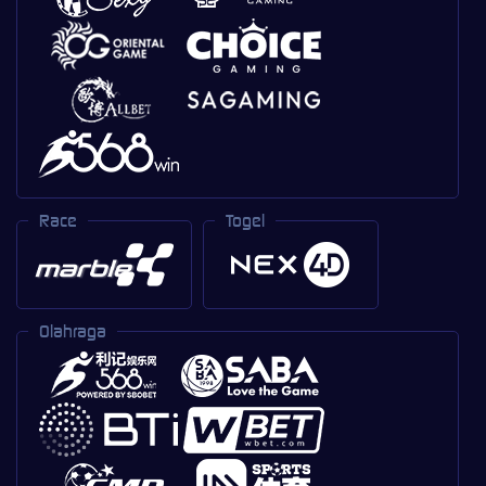
Race
Togel
Olahraga