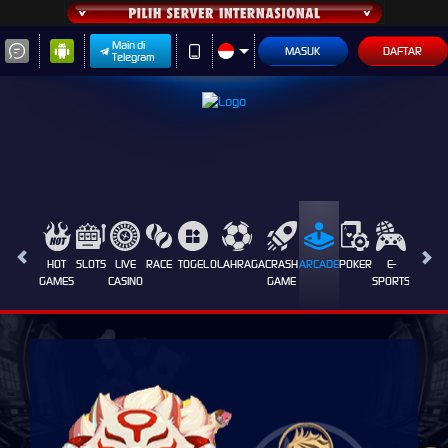
Main di
MASUK
DAFTAR
Telegram
HOT
SLOTS
LIVE
RACE
TOGEL
OLAHRAGA
CRASH
ARCADE
POKER
E-
SABUN
GAMES
CASINO
GAME
SPORTS
AYAM