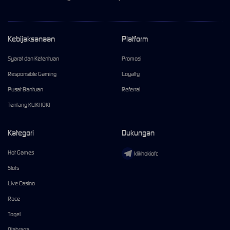
Kebijaksanaan
Platform
Syarat dan Ketentuan
Promosi
Responsible Gaming
Loyalty
Pusat Bantuan
Referral
Tentang KLIKHOKI
Kategori
Dukungan
Hot Games
klikhokiofc
Slots
Live Casino
Race
Togel
Olahraga