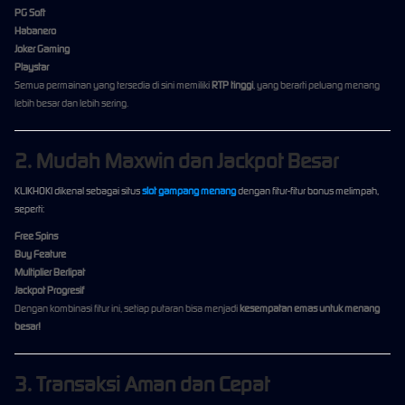
PG Soft
Habanero
Joker Gaming
Playstar
Semua permainan yang tersedia di sini memiliki
RTP tinggi
, yang berarti peluang menang
lebih besar dan lebih sering.
2. Mudah Maxwin dan Jackpot Besar
KLIKHOKI dikenal sebagai situs
slot gampang menang
dengan fitur-fitur bonus melimpah,
seperti:
Free Spins
Buy Feature
Multiplier Berlipat
Jackpot Progresif
Dengan kombinasi fitur ini, setiap putaran bisa menjadi
kesempatan emas untuk menang
besar!
3. Transaksi Aman dan Cepat