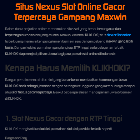
Situs Nexus Slot Online Gacor
Terpercaya Gampang Maxwin
Dalam dunia perjudian online, menemukan situs slot yang benar-benar
gacor dan
terpercaya
bukanlah hal yang mudah. Namun, kini hadir
KLIKHOKI
, situs
Nexus Slot online
terbaik yang menawarkan pengalaman bermain seru dengan peluang
maxwin yang lebih
besar
. Dengan koleksi permainan yang lengkap, RTP tinggi, serta pelayanan terbaik,
KLIKHOKI siap menjadi pilihan utama bagi para pemain slot online di Indonesia
.
Kenapa Harus Memilih KLIKHOKI?
Banyak pemain mencari situs slot yang
benar-benar memberikan kemenangan besar
.
KLIKHOKI hadir sebagai jawaban
dengan berbagai keunggulan yang membuatnya menjadi
situs
slot Nexus gacor terpercaya
. Berikut beberapa alasan mengapa kamu wajib bermain
di KLIKHOKI:
1. Slot Nexus Gacor dengan RTP Tinggi
KLIKHOKI menghadirkan
koleksi permainan slot dari provider terbaik
, seperti:
Pragmatic Play