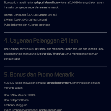
Tidak perlu khawatir tentang
deposit dan withdraw
karena KLIKHOKI menyediakan sistem
transaksi yang
super cepat dan aman
, termasuk:
Transfer Bank Lokal (BCA, BRI, Mandiri, BNI, dll.)
E-Wallet (DANA, OVO, GoPay, LinkAja)
Pulsa Telkomsel dan XL tanpa potongan
4. Layanan Pelanggan 24 Jam
Tim customer service KLIKHOKI selalu siap membantu kapan saja. Jika ada kendala, kamu
bisa langsung menghubungi
live chat atau WhatsApp
untuk mendapatkan bantuan
dengan cepat.
5. Bonus dan Promo Menarik
KLIKHOKI juga menawarkan berbagai
bonus dan promo
untuk meningkatkan peluang
menang, seperti:
Bonus New Member 100%
Bonus Deposit Harian
Cashback Mingguan
Event Turnamen Slot dengan Hadiah Jutaan Rupiah