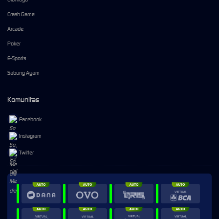
Crash Game
Arcade
Poker
E-Sports
Sabung Ayam
Komunitas
Facebook
Instagram
Twitter