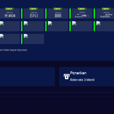
an tidak dapat diproses
Penarikan
Rata-rata 3 Menit