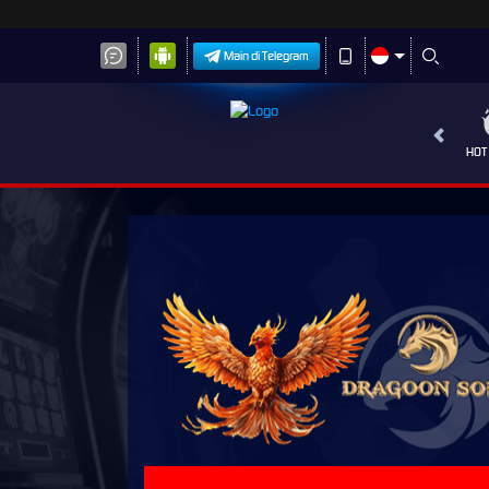
Main di Telegram
HOT