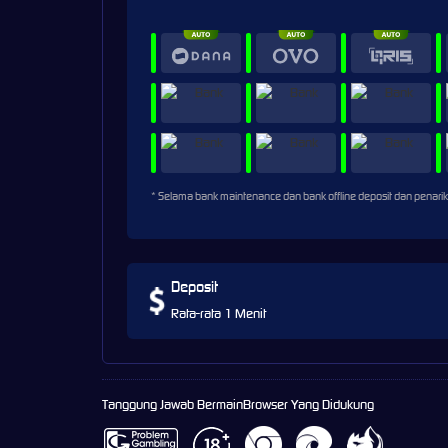
* Selama bank maintenance dan bank offline deposit dan penarik
Deposit
Rata-rata 1 Menit
Tanggung Jawab Bermain
Browser Yang Didukung