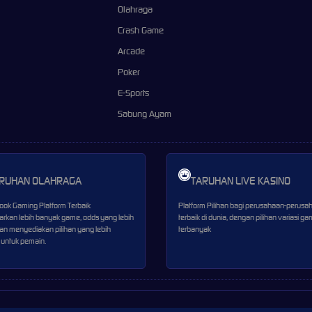
Olahraga
Crash Game
Arcade
Poker
E-Sports
Sabung Ayam
RUHAN OLAHRAGA
TARUHAN LIVE KASINO
ook Gaming Platform Terbaik
Platform Pilihan bagi perusahaan-perusa
kan lebih banyak game, odds yang lebih
terbaik di dunia, dengan pilihan variasi g
 dan menyediakan pilihan yang lebih
terbanyak
untuk pemain.