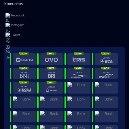
Komunitas
Facebook
Instagram
Twitter