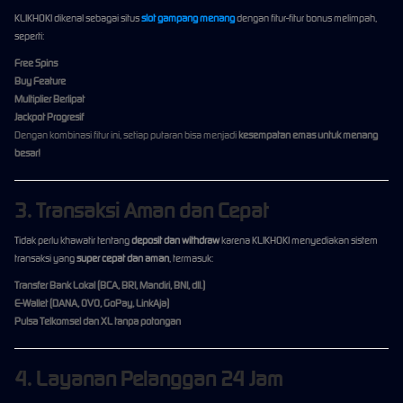
KLIKHOKI dikenal sebagai situs
slot gampang menang
dengan fitur-fitur bonus melimpah,
seperti:
Free Spins
Buy Feature
Multiplier Berlipat
Jackpot Progresif
Dengan kombinasi fitur ini, setiap putaran bisa menjadi
kesempatan emas untuk menang
besar!
3. Transaksi Aman dan Cepat
Tidak perlu khawatir tentang
deposit dan withdraw
karena KLIKHOKI menyediakan sistem
transaksi yang
super cepat dan aman
, termasuk:
Transfer Bank Lokal (BCA, BRI, Mandiri, BNI, dll.)
E-Wallet (DANA, OVO, GoPay, LinkAja)
Pulsa Telkomsel dan XL tanpa potongan
4. Layanan Pelanggan 24 Jam