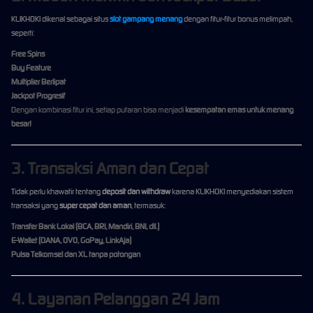
KLIKHOKI dikenal sebagai situs
slot gampang menang
dengan fitur-fitur bonus melimpah,
seperti:
Free Spins
Buy Feature
Multiplier Berlipat
Jackpot Progresif
Dengan kombinasi fitur ini, setiap putaran bisa menjadi
kesempatan emas untuk menang
besar!
3. Transaksi Aman dan Cepat
Tidak perlu khawatir tentang
deposit dan withdraw
karena KLIKHOKI menyediakan sistem
transaksi yang
super cepat dan aman
, termasuk:
Transfer Bank Lokal (BCA, BRI, Mandiri, BNI, dll.)
E-Wallet (DANA, OVO, GoPay, LinkAja)
Pulsa Telkomsel dan XL tanpa potongan
4. Layanan Pelanggan 24 Jam