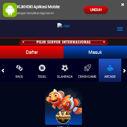
×
KLIKHOKI Aplikasi Mobile
UNDUH
Jangan tampilkan lagi hari ini
Daftar
Masuk
SINO
RACE
TOGEL
OLAHRAGA
CRASH GAME
ARCADE