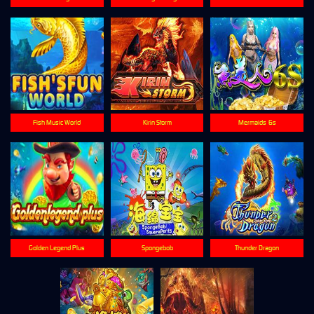
Fish Music World
Kirin Storm
Mermaids-6s
Golden Legend Plus
Spongebob
Thunder Dragon