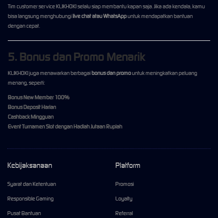
Tim customer service KLIKHOKI selalu siap membantu kapan saja. Jika ada kendala, kamu
bisa langsung menghubungi
live chat atau WhatsApp
untuk mendapatkan bantuan
dengan cepat.
5. Bonus dan Promo Menarik
KLIKHOKI juga menawarkan berbagai
bonus dan promo
untuk meningkatkan peluang
menang, seperti:
Bonus New Member 100%
Bonus Deposit Harian
Cashback Mingguan
Event Turnamen Slot dengan Hadiah Jutaan Rupiah
Kebijaksanaan
Platform
Syarat dan Ketentuan
Promosi
Responsible Gaming
Loyalty
Pusat Bantuan
Referral