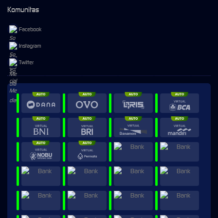
Komunitas
Facebook
Instagram
Twitter