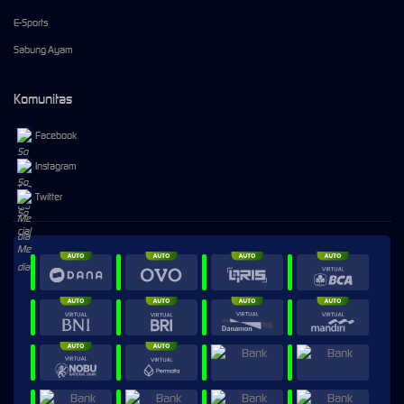
E-Sports
Sabung Ayam
Komunitas
Facebook
Instagram
Twitter