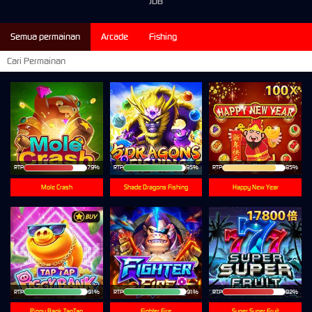
JDB
Semua permainan
Arcade
Fishing
RTP
79%
RTP
95%
RTP
85%
Mole Crash
Shade Dragons Fishing
Happy New Year
RTP
91%
RTP
91%
RTP
82%
Piggy Bank TapTap
Fighter Fire
Super Super Fruit