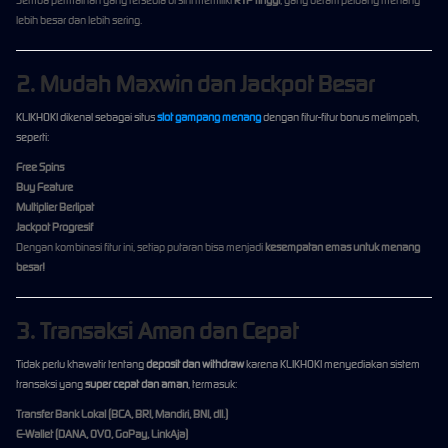
Semua permainan yang tersedia di sini memiliki
RTP tinggi
, yang berarti peluang menang
lebih besar dan lebih sering.
2. Mudah Maxwin dan Jackpot Besar
KLIKHOKI dikenal sebagai situs
slot gampang menang
dengan fitur-fitur bonus melimpah,
seperti:
Free Spins
Buy Feature
Multiplier Berlipat
Jackpot Progresif
Dengan kombinasi fitur ini, setiap putaran bisa menjadi
kesempatan emas untuk menang
besar!
3. Transaksi Aman dan Cepat
Tidak perlu khawatir tentang
deposit dan withdraw
karena KLIKHOKI menyediakan sistem
transaksi yang
super cepat dan aman
, termasuk:
Transfer Bank Lokal (BCA, BRI, Mandiri, BNI, dll.)
E-Wallet (DANA, OVO, GoPay, LinkAja)