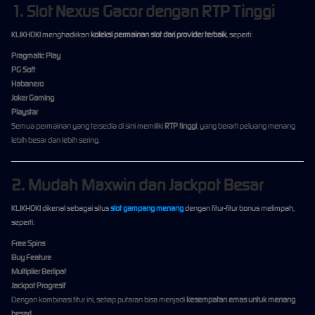
1. Slot Nexus Gacor dengan RTP Tinggi
KLIKHOKI menghadirkan
koleksi permainan slot dari provider terbaik
, seperti:
Pragmatic Play
PG Soft
Habanero
Joker Gaming
Playstar
Semua permainan yang tersedia di sini memiliki
RTP tinggi
, yang berarti peluang menang
lebih besar dan lebih sering.
2. Mudah Maxwin dan Jackpot Besar
KLIKHOKI dikenal sebagai situs
slot gampang menang
dengan fitur-fitur bonus melimpah,
seperti:
Free Spins
Buy Feature
Multiplier Berlipat
Jackpot Progresif
Dengan kombinasi fitur ini, setiap putaran bisa menjadi
kesempatan emas untuk menang
besar!