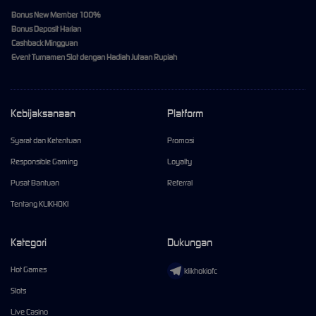
Bonus New Member 100%
Bonus Deposit Harian
Cashback Mingguan
Event Turnamen Slot dengan Hadiah Jutaan Rupiah
Kebijaksanaan
Platform
Syarat dan Ketentuan
Promosi
Responsible Gaming
Loyalty
Pusat Bantuan
Referral
Tentang KLIKHOKI
Kategori
Dukungan
Hot Games
klikhokiofc
Slots
Live Casino