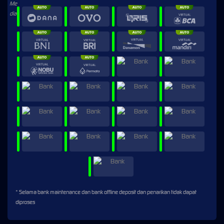
* Selama bank maintenance dan bank offline deposit dan penarikan tidak dapat
diproses