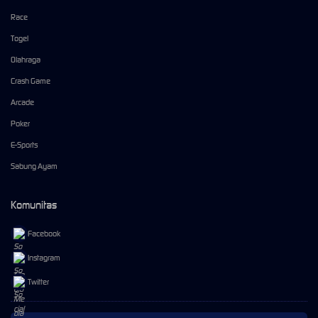
Race
Togel
Olahraga
Crash Game
Arcade
Poker
E-Sports
Sabung Ayam
Komunitas
Facebook
Instagram
Twitter