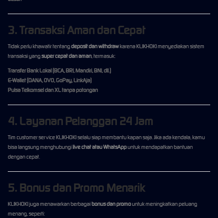
3. Transaksi Aman dan Cepat
Tidak perlu khawatir tentang
deposit dan withdraw
karena KLIKHOKI menyediakan sistem
transaksi yang
super cepat dan aman
, termasuk:
Transfer Bank Lokal (BCA, BRI, Mandiri, BNI, dll.)
E-Wallet (DANA, OVO, GoPay, LinkAja)
Pulsa Telkomsel dan XL tanpa potongan
4. Layanan Pelanggan 24 Jam
Tim customer service KLIKHOKI selalu siap membantu kapan saja. Jika ada kendala, kamu
bisa langsung menghubungi
live chat atau WhatsApp
untuk mendapatkan bantuan
dengan cepat.
5. Bonus dan Promo Menarik
KLIKHOKI juga menawarkan berbagai
bonus dan promo
untuk meningkatkan peluang
menang, seperti: