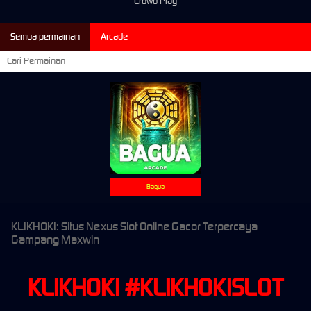
Crowd Play
Semua permainan
Arcade
Bagua
KLIKHOKI: Situs Nexus Slot Online Gacor Terpercaya
Gampang Maxwin
KLIKHOKI #KLIKHOKISLOT