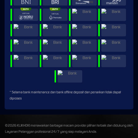
* Selama bank maintenance dan bank offline deposit dan penarikan tidak dapat
diproses
©2026 KLIKHOKI menawarkan berbagai macam provider pilihan terbaik dan didukung oleh
Layanan Pelanggan profesional 24/7 yang siap melayani Anda.