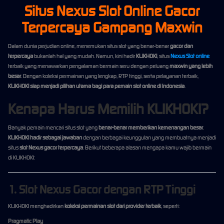
Situs Nexus Slot Online Gacor
Terpercaya Gampang Maxwin
Dalam dunia perjudian online, menemukan situs slot yang benar-benar
gacor dan
terpercaya
bukanlah hal yang mudah. Namun, kini hadir
KLIKHOKI
, situs
Nexus Slot online
terbaik yang menawarkan pengalaman bermain seru dengan peluang
maxwin yang lebih
besar
. Dengan koleksi permainan yang lengkap, RTP tinggi, serta pelayanan terbaik,
KLIKHOKI siap menjadi pilihan utama bagi para pemain slot online di Indonesia
.
Kenapa Harus Memilih KLIKHOKI?
Banyak pemain mencari situs slot yang
benar-benar memberikan kemenangan besar
.
KLIKHOKI hadir sebagai jawaban
dengan berbagai keunggulan yang membuatnya menjadi
situs
slot Nexus gacor terpercaya
. Berikut beberapa alasan mengapa kamu wajib bermain
di KLIKHOKI:
1. Slot Nexus Gacor dengan RTP Tinggi
KLIKHOKI menghadirkan
koleksi permainan slot dari provider terbaik
, seperti:
Pragmatic Play